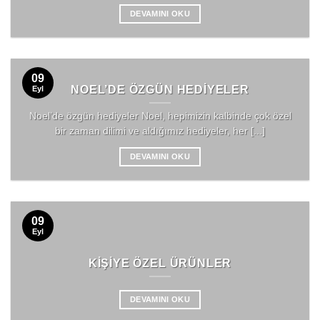
DEVAMINI OKU
09
NOEL’DE ÖZGÜN HEDIYELER
Eyl
Noel’de özgün hediyeler Noel, hepimizin kalbinde çok özel
bir zaman dilimi ve aldığımız hediyeler, her [...]
DEVAMINI OKU
09
Eyl
KIŞIYE ÖZEL ÜRÜNLER
DEVAMINI OKU