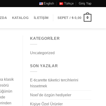
English
Türkçe
Giriş Yap
0
IZDA
KATALOG
İLETIŞIM
SEPET /
₺
0,00
KATEGORILER
Uncategorized
SON YAZILAR
a klasik
E-ticarette tüketici tercihlerini
fesörü
hissetmek
zcüğünün
Noel’de özgün hediyeler
inde
erinden
Kişiye Özel Ürünler