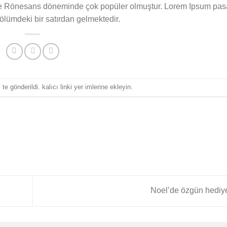
r ve Rönesans döneminde çok popüler olmuştur. Lorem Ipsum pasaj
bölümdeki bir satırdan gelmektedir.
’ te gönderildi.
kalıcı linki
yer imlerine ekleyin.
Noel’de özgün hediy