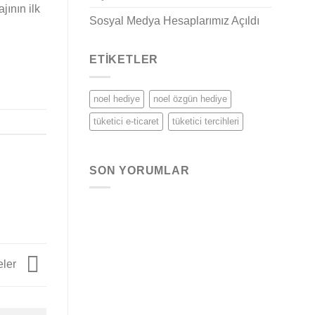
ının ilk
Sosyal Medya Hesaplarımız Açıldı
ETIKETLER
noel hediye
noel özgün hediye
tüketici e-ticaret
tüketici tercihleri
SON YORUMLAR
eler