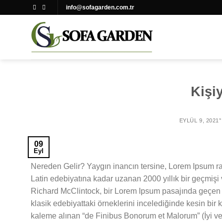
Skip
info@sofagarden.com.tr
to
content
Kişi
EYLÜL 9, 2021
09
Eyl
Nereden Gelir? Yaygın inancın tersine, Lorem Ipsum ra
Latin edebiyatına kadar uzanan 2000 yıllık bir geçmiş
Richard McClintock, bir Lorem Ipsum pasajında geçen 
klasik edebiyattaki örneklerini incelediğinde kesin bir
kaleme alınan “de Finibus Bonorum et Malorum” (İyi ve 