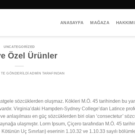
ANASAYFA
MAĞAZA
HAKKIM
UNCATEGORIZED
ye Özel Ürünler
’' TE GÖNDERILDI
ADMIN
TARAFINDAN
stgele sözcüklerden oluşmaz. Kökleri M.Ö. 45 tarihinden bu yan
i vardır. Virginia’daki Hampden-Sydney College’dan Latince pro
ve anlaşılması en güç sözcüklerden biri olan ‘consectetur’ sö
 kaynağa ulaşmıştır. Lorm Ipsum, Çiçero tarafından M.Ö. 45 tarih
Kötünün Uç Sınırları) eserinin 1.10.32 ve 1.10.33 sayılı bölüml