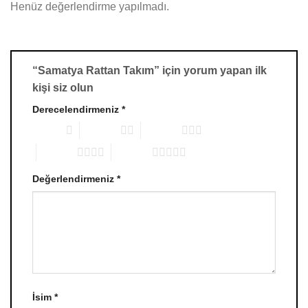
Henüz değerlendirme yapılmadı.
“Samatya Rattan Takım” için yorum yapan ilk
kişi siz olun
Derecelendirmeniz
*
1/5 yıldız
2/5 yıldız
3/5 yıldız
4/5 yıldız
5/5 yıldız
Değerlendirmeniz
*
İsim
*